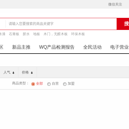
微信关注
水漆
石膏板
胶水
地板
木门，无醛木板
环保木板
铺
区
新品主推
WQ产品检测报告
全民活动
电子营业
人气
价格
商品类型：
全部
自营
加盟