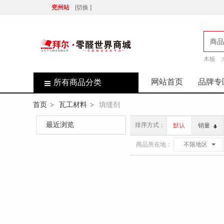
兖州站
[切换 ]
商品
木板
店
网站首页
品牌专
所有商品分类
首页
瓦工材料
填缝剂
>
>
最近浏览
排序方式：
默认
销量
商品所在地：
不限地区