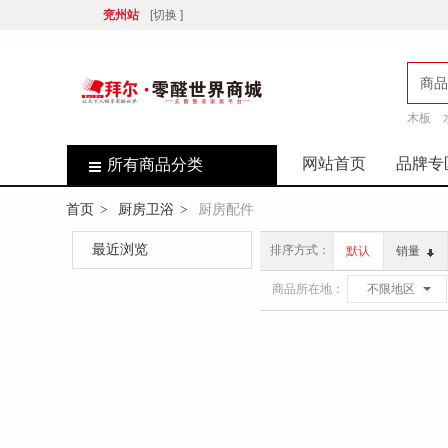
兖州站
[切换 ]
商品
木板
店
网站首页
品牌专
所有商品分类
首页
厨房卫浴
厨房配件
>
>
最近浏览
排序方式：
默认
销量
商品所在地：
不限地区