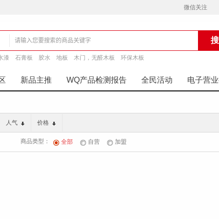
微信关注
水漆
石膏板
胶水
地板
木门，无醛木板
环保木板
铺
区
新品主推
WQ产品检测报告
全民活动
电子营业
人气
价格
商品类型：
全部
自营
加盟