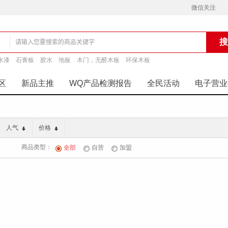
微信关注
水漆
石膏板
胶水
地板
木门，无醛木板
环保木板
铺
区
新品主推
WQ产品检测报告
全民活动
电子营业
人气
价格
商品类型：
全部
自营
加盟