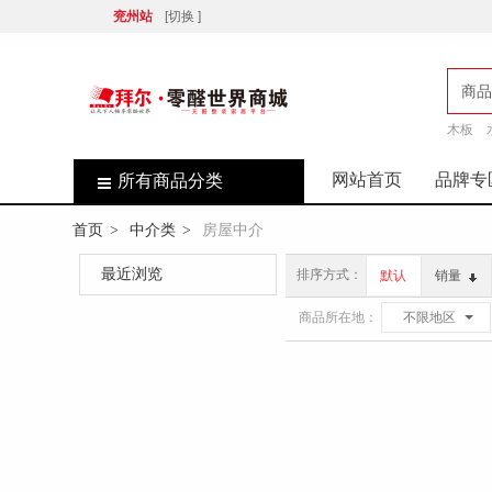
兖州站
[切换 ]
商品
木板
店
网站首页
品牌专
所有商品分类
首页
中介类
房屋中介
>
>
最近浏览
排序方式：
默认
销量
商品所在地：
不限地区