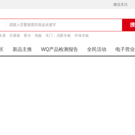
微信关注
水漆
石膏板
胶水
地板
木门，无醛木板
环保木板
铺
区
新品主推
WQ产品检测报告
全民活动
电子营业