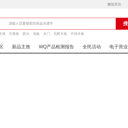
微信关注
水漆
石膏板
胶水
地板
木门，无醛木板
环保木板
铺
区
新品主推
WQ产品检测报告
全民活动
电子营业