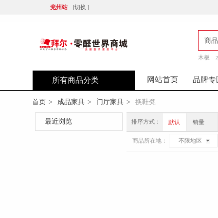
兖州站
[切换 ]
商品
木板
店
网站首页
品牌专
所有商品分类
首页
成品家具
门厅家具
换鞋凳
>
>
>
最近浏览
排序方式：
默认
销量
商品所在地：
不限地区