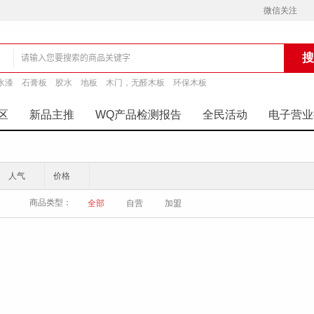
微信关注
水漆
石膏板
胶水
地板
木门，无醛木板
环保木板
铺
区
新品主推
WQ产品检测报告
全民活动
电子营业
人气
价格
商品类型：
全部
自营
加盟