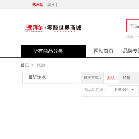
兖州站
[切换 ]
商品
木板
店
网站首页
品牌专
所有商品分类
首页
旅游
>
最近浏览
排序方式：
默认
销量
商品所在地：
不限地区