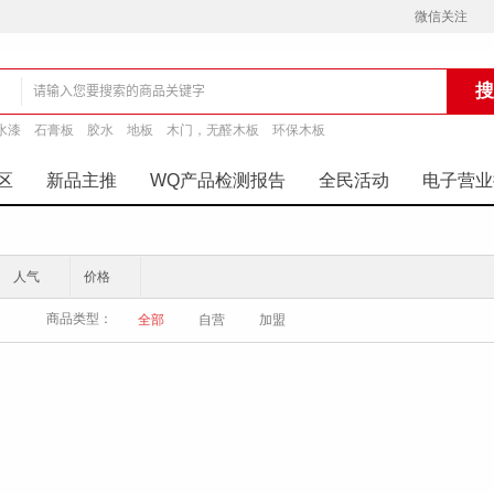
微信关注
水漆
石膏板
胶水
地板
木门，无醛木板
环保木板
铺
区
新品主推
WQ产品检测报告
全民活动
电子营业
人气
价格
商品类型：
全部
自营
加盟